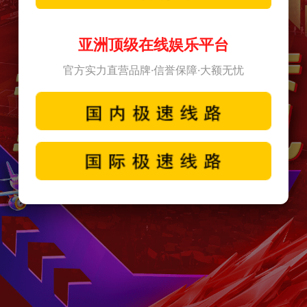
亚洲顶级在线娱乐平台
官方实力直营品牌·信誉保障·大额无忧